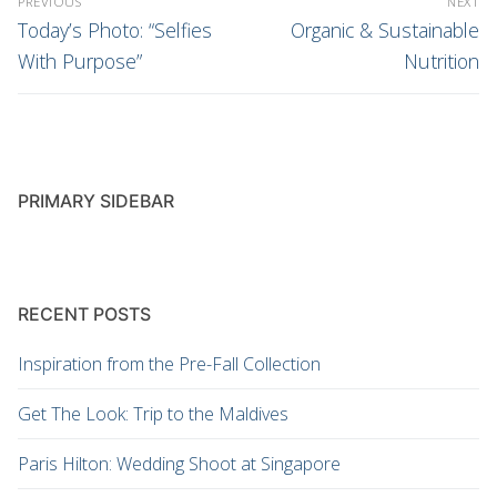
PREVIOUS
NEXT
navigation
Previous
Next
Today’s Photo: “Selfies
Organic & Sustainable
post:
post:
With Purpose”
Nutrition
PRIMARY SIDEBAR
RECENT POSTS
Inspiration from the Pre-Fall Collection
Get The Look: Trip to the Maldives
Paris Hilton: Wedding Shoot at Singapore