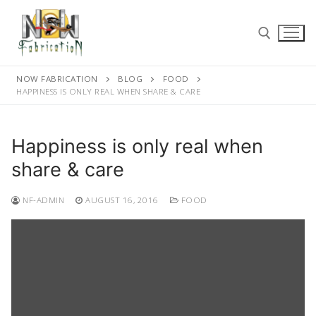
Skip
to
content
NOW FABRICATION
BLOG
FOOD
Search for:
HAPPINESS IS ONLY REAL WHEN SHARE & CARE
Happiness is only real when
share & care
Search
for:
NF-ADMIN
AUGUST 16, 2016
FOOD
Home
About
Videos
Services
Contact