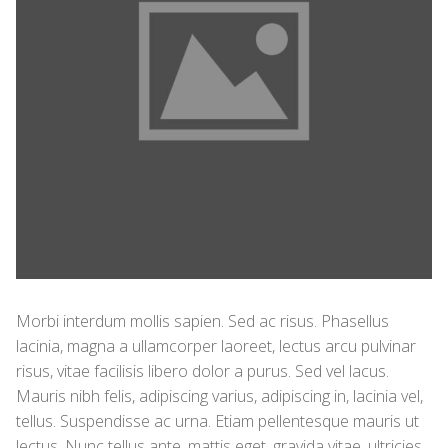
Morbi interdum mollis sapien. Sed ac risus. Phasellus
lacinia, magna a ullamcorper laoreet, lectus arcu pulvinar
risus, vitae facilisis libero dolor a purus. Sed vel lacus.
Mauris nibh felis, adipiscing varius, adipiscing in, lacinia vel,
tellus. Suspendisse ac urna. Etiam pellentesque mauris ut
lectus. Nunc tellus ante, mattis eget, gravida vitae, ultricies